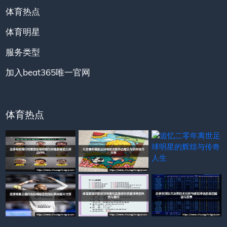
体育热点
体育明星
服务类型
加入beat365唯一官网
体育热点