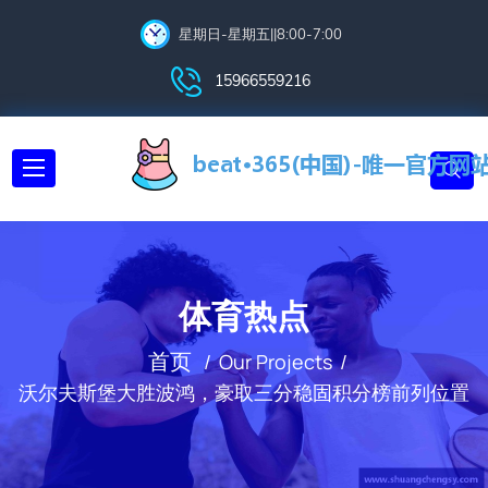
星期日-星期五||8:00-7:00
15966559216
体育热点
首页
Our Projects
沃尔夫斯堡大胜波鸿，豪取三分稳固积分榜前列位置