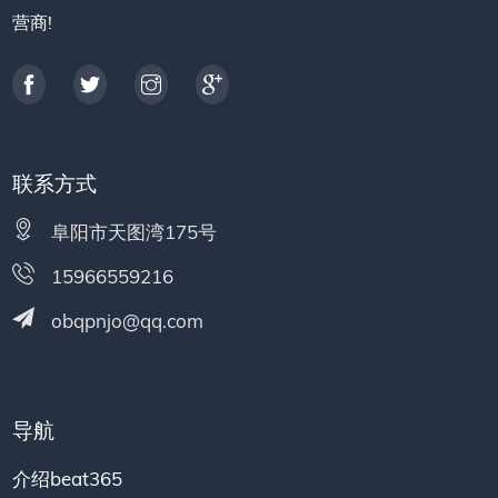
营商!
联系方式
阜阳市天图湾175号
15966559216
obqpnjo@qq.com
导航
介绍beat365