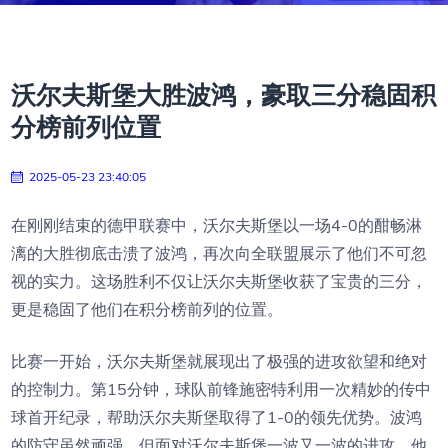
沃尔夫斯堡大胜波鸿，豪取三分稳固积
分榜前列位置
2025-05-23 23:40:05
在刚刚结束的德甲联赛中，沃尔夫斯堡以一场4-0的酣畅淋
漓的大胜彻底击溃了波鸿，再次向全联盟展示了他们不可忽
视的实力。这场胜利不仅让沃尔夫斯堡收获了宝贵的三分，
更是稳固了他们在积分榜前列的位置。
比赛一开始，沃尔夫斯堡就展现出了极强的进攻欲望和绝对
的控制力。第15分钟，球队前锋施密特利用一次精妙的传中
球首开纪录，帮助沃尔夫斯堡取得了1-0的领先优势。波鸿
的防守虽然顽强，但面对沃尔夫斯堡一波又一波的进攻，他