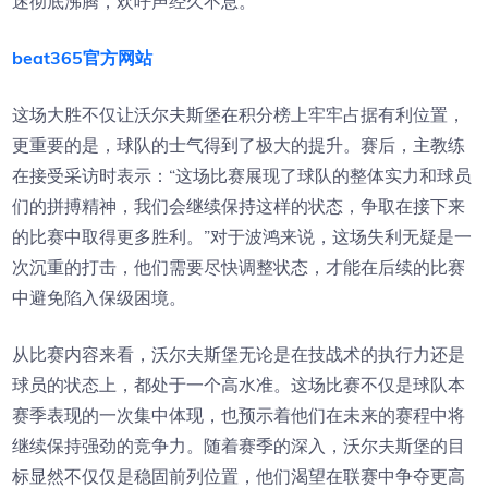
迷彻底沸腾，欢呼声经久不息。
beat365官方网站
这场大胜不仅让沃尔夫斯堡在积分榜上牢牢占据有利位置，
更重要的是，球队的士气得到了极大的提升。赛后，主教练
在接受采访时表示：“这场比赛展现了球队的整体实力和球员
们的拼搏精神，我们会继续保持这样的状态，争取在接下来
的比赛中取得更多胜利。”对于波鸿来说，这场失利无疑是一
次沉重的打击，他们需要尽快调整状态，才能在后续的比赛
中避免陷入保级困境。
从比赛内容来看，沃尔夫斯堡无论是在技战术的执行力还是
球员的状态上，都处于一个高水准。这场比赛不仅是球队本
赛季表现的一次集中体现，也预示着他们在未来的赛程中将
继续保持强劲的竞争力。随着赛季的深入，沃尔夫斯堡的目
标显然不仅仅是稳固前列位置，他们渴望在联赛中争夺更高