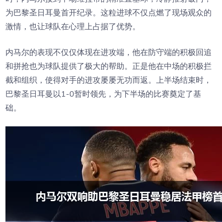
为巴黎圣日耳曼首开纪录。这粒进球不仅点燃了现场观众的
激情，也让球队在心理上占据了优势。
内马尔的表现不仅仅体现在进攻端，他在防守端的积极回追
和拼抢也为球队提供了极大的帮助。正是他在中场的积极拦
截和组织，使得对手的进攻屡屡无功而返。上半场结束时，
巴黎圣日耳曼以1-0暂时领先，为下半场的比赛奠定了基
础。