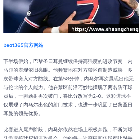
beat365官方网站
下半场伊始，巴黎圣日耳曼继续保持高强度的进攻节奏，内
马尔的表现依旧亮眼。他频繁地在对方禁区前制造威胁，多
次带球突入对方防线。在第58分钟，内马尔再次展现出他无
与伦比的个人能力。他在禁区前沿巧妙地摆脱了两名防守球
员后，一脚劲射再次破门，将比分改写为2-0。这粒进球不
仅展现了内马尔出色的射门技术，也进一步巩固了巴黎圣日
耳曼的领先优势。
比赛进入尾声阶段，内马尔依然在场上积极奔跑，不断为球
队争取控球权和进攻机会。他的每一次突破和传球都让对手