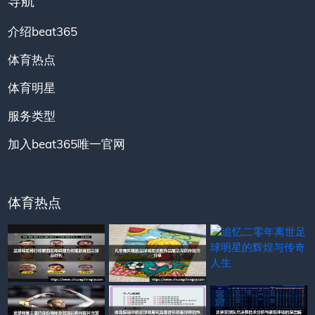
导航
介绍beat365
体育热点
体育明星
服务类型
加入beat365唯一官网
体育热点