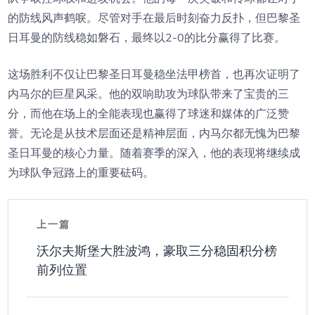
的防线风声鹤唳。尽管对手在最后时刻奋力反扑，但巴黎圣
日耳曼的防线稳如磐石，最终以2-0的比分赢得了比赛。
这场胜利不仅让巴黎圣日耳曼稳坐法甲榜首，也再次证明了
内马尔的巨星风采。他的双响助攻为球队带来了宝贵的三
分，而他在场上的全能表现也赢得了球迷和媒体的广泛赞
誉。无论是从技术层面还是精神层面，内马尔都无愧为巴黎
圣日耳曼的核心力量。随着赛季的深入，他的表现将继续成
为球队争冠路上的重要砝码。
上一篇
沃尔夫斯堡大胜波鸿，豪取三分稳固积分榜
前列位置