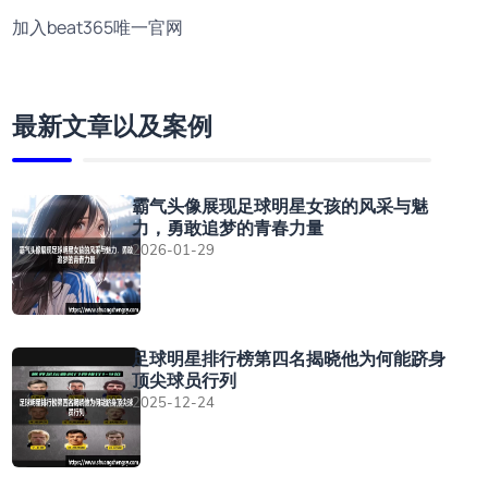
加入beat365唯一官网
最新文章以及案例
霸气头像展现足球明星女孩的风采与魅
力，勇敢追梦的青春力量
2026-01-29
足球明星排行榜第四名揭晓他为何能跻身
顶尖球员行列
2025-12-24