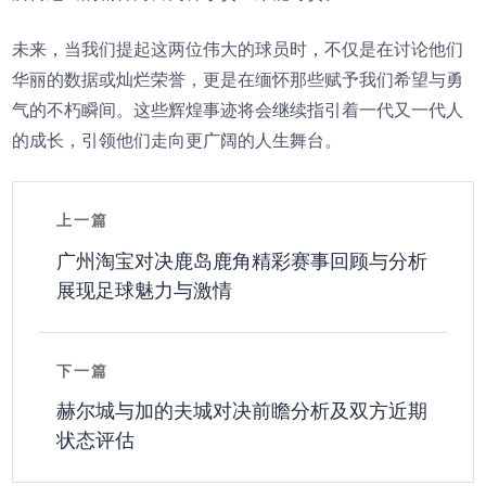
未来，当我们提起这两位伟大的球员时，不仅是在讨论他们
华丽的数据或灿烂荣誉，更是在缅怀那些赋予我们希望与勇
气的不朽瞬间。这些辉煌事迹将会继续指引着一代又一代人
的成长，引领他们走向更广阔的人生舞台。
上一篇
广州淘宝对决鹿岛鹿角精彩赛事回顾与分析
展现足球魅力与激情
下一篇
赫尔城与加的夫城对决前瞻分析及双方近期
状态评估