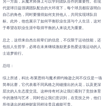
另一方面，从魔术师身上可以学到团队合作的重要性。在现
代篮球日益强调团队配合的大环境下，每个球员都应该明白
自己的角色，同时要懂得如何支持他人，共同实现球队目
标。此外，他也展示了如何平衡职业生涯与个人生活，这对
于希望在职业生涯中取得平衡的人来说尤为重要。
总之，这些来自杰出前辈们的信息，不仅限于运动技能，还
包括人生哲学，必将在未来继续激励更多热爱这项运动的人
士追梦前行。
总结：
综上所述，科比·布莱恩特与魔术师约翰逊之间不仅仅是一场
简单比赛，它代表着不同风格之间碰撞出的火花，以及更深
层次的人生态度交流。这种传奇对决让我们看到了竞技体育
中的激情与艺术，同时也让我们意识到，在竞技之外，他们
所传递出的精神财富同样珍贵且难能可贵。