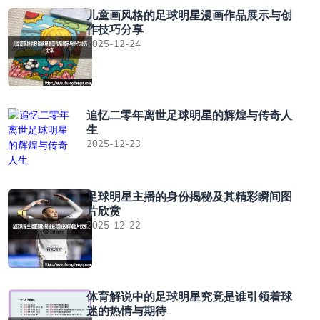
儿童画风格的足球明星漫画作品展示与创
作技巧分享
2025-12-24
追忆二零年离世足球明星的辉煌与传奇人
生
2025-12-23
足球明星主播的身份揭秘及其精彩瞬间图
片欣赏
2025-12-22
体育解说中的足球明星究竟是谁引领着球
迷的热情与期待