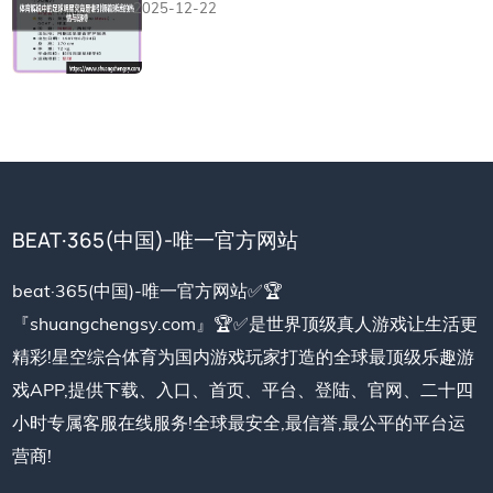
2025-12-22
BEAT·365(中国)-唯一官方网站
beat·365(中国)-唯一官方网站✅🏆
『shuangchengsy.com』🏆✅是世界顶级真人游戏让生活更
精彩!星空综合体育为国内游戏玩家打造的全球最顶级乐趣游
戏APP,提供下载、入口、首页、平台、登陆、官网、二十四
小时专属客服在线服务!全球最安全,最信誉,最公平的平台运
营商!