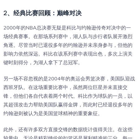
2、经典比赛回顾：巅峰对决
2000年的NBA总决赛无疑是科比与约翰逊传奇对决中的一
场经典赛事。在那场系列赛中，湖人队与步行者队展开激烈
角逐。尽管当时已退役多年的约翰逊并未亲身参与，但他的
影响力依然深远。科比在该系列赛中表现出色，多次上演关
键时刻得分，为湖人拿下了总冠军。
另一场不容忽视的是2004年的奥运会男篮决赛，美国队迎战
西班牙队。在这场重要比赛中，虽然两位巨星并未直接交
锋，但他们各自代表着两个时代。科比作为球队的一员，以
其超强攻击力帮助美国队赢得金牌，而此时已经退役多年的
约翰逊则被认为是美国篮球精神的重要象征。
此外，还有许多双方直接交锋的数据统计值得关注。在这些
较量中，无论是精彩绝伦的扣篮还是犀利精准的三分，每一