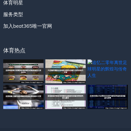
体育明星
服务类型
加入beat365唯一官网
体育热点