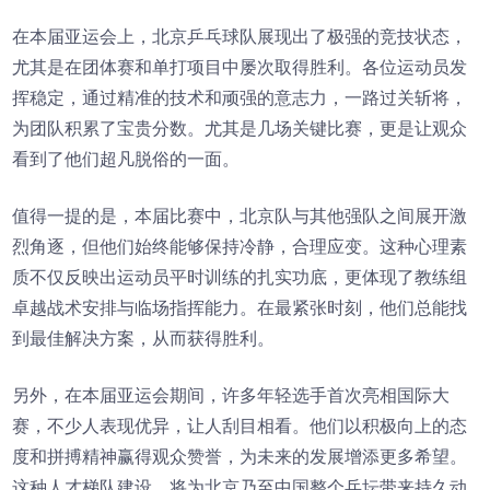
在本届亚运会上，北京乒乓球队展现出了极强的竞技状态，
尤其是在团体赛和单打项目中屡次取得胜利。各位运动员发
挥稳定，通过精准的技术和顽强的意志力，一路过关斩将，
为团队积累了宝贵分数。尤其是几场关键比赛，更是让观众
看到了他们超凡脱俗的一面。
值得一提的是，本届比赛中，北京队与其他强队之间展开激
烈角逐，但他们始终能够保持冷静，合理应变。这种心理素
质不仅反映出运动员平时训练的扎实功底，更体现了教练组
卓越战术安排与临场指挥能力。在最紧张时刻，他们总能找
到最佳解决方案，从而获得胜利。
另外，在本届亚运会期间，许多年轻选手首次亮相国际大
赛，不少人表现优异，让人刮目相看。他们以积极向上的态
度和拼搏精神赢得观众赞誉，为未来的发展增添更多希望。
这种人才梯队建设，将为北京乃至中国整个乒坛带来持久动