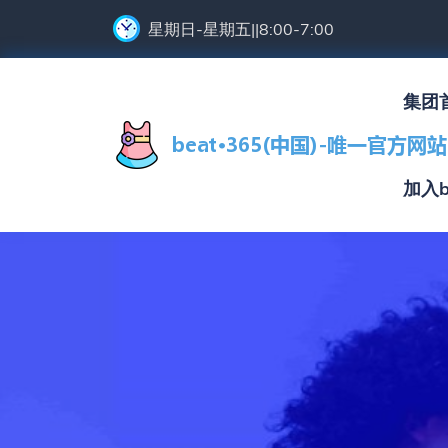
星期日-星期五||8:00-7:00
集团
加入b