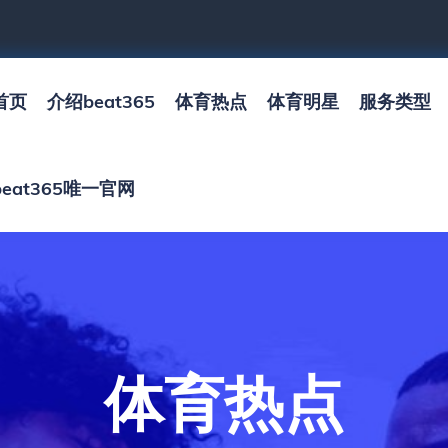
首页
介绍beat365
体育热点
体育明星
服务类型
eat365唯一官网
体育热点