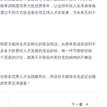
严格青训制度培养大批优秀青年，让这些年轻人在亲身体验
都通过不同方式促进着全球足球人才的发展，为未来五到十
球明星天赋排名所反映出的复杂情况。从榜单形成依据到不
以及各大联赛对人才发展的深远影响，每一环节都密切相
哪个层面的讨论，都离不开那份对美好竞技精神的不懈追
相信更多优秀人才会脱颖而出，而这份天赋排名也必定会随
呈的世界足球盛宴！
下一篇