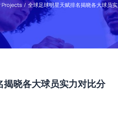
 Projects
全球足球明星天赋排名揭晓各大球员实
名揭晓各大球员实力对比分