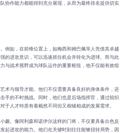
团队协作能力都能得到充分展现，从而为最终排名提供切实
秋。例如，在前锋位置上，如梅西和姆巴佩等人凭借其卓越
极强的进攻意识，可以迅速抓住机会并转化为进球。而与此
能力与战术视野成为球队运作的重要枢纽，他不仅能有效组
守艺术与领导才能。他们不仅需要具备良好的身体条件，还
攻击手的不时挑战。同时，他们也是后场指挥官，通过组织
间对于人才特质有着截然不同但又相辅相成的发展需求。
可小觑。像阿利森和诺伊尔这样的门将，不仅要具备出色反
传发起进攻的能力。他们在关键时刻往往能够扭转局势，因