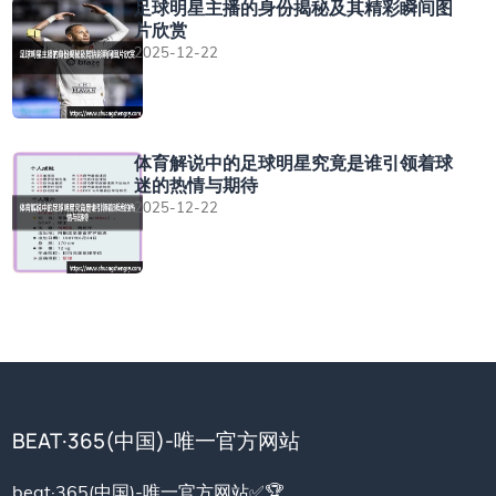
足球明星主播的身份揭秘及其精彩瞬间图
片欣赏
2025-12-22
体育解说中的足球明星究竟是谁引领着球
迷的热情与期待
2025-12-22
BEAT·365(中国)-唯一官方网站
beat·365(中国)-唯一官方网站✅🏆