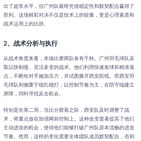
出了超常水平，但广州队最终凭借稳定性和默契配合赢得了
胜利。这场精彩对决不仅是技术上的较量，更是心理素质和
战术运用上的比拼。
2、战术分析与执行
从战术角度来看，本场比赛两队各有千秋。广州羽毛球队采
取以快制慢、灵活多变的战术。他们利用快速发球和精准落
点，不断给对手施加压力，并试图撕开西安防线。而西安羽
毛球队则侧重于稳扎稳打，以控制节奏为主，在防守端建立
屏障，同时寻找反击机会。
特别是在第二局，当比分胶着之际，西安队及时调整了战
术，将重点放在加强网前控制上。这种改变显著提高了他们
主动进攻的机会，使得他们能够打破广州队原本流畅的进攻
节奏。然而，这样的变化需要全体团队成员默契配合，否则