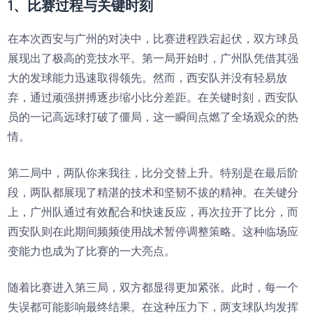
1、比赛过程与关键时刻
在本次西安与广州的对决中，比赛进程跌宕起伏，双方球员
展现出了极高的竞技水平。第一局开始时，广州队凭借其强
大的发球能力迅速取得领先。然而，西安队并没有轻易放
弃，通过顽强拼搏逐步缩小比分差距。在关键时刻，西安队
员的一记高远球打破了僵局，这一瞬间点燃了全场观众的热
情。
第二局中，两队你来我往，比分交替上升。特别是在最后阶
段，两队都展现了精湛的技术和坚韧不拔的精神。在关键分
上，广州队通过有效配合和快速反应，再次拉开了比分，而
西安队则在此期间频频使用战术暂停调整策略。这种临场应
变能力也成为了比赛的一大亮点。
随着比赛进入第三局，双方都显得更加紧张。此时，每一个
失误都可能影响最终结果。在这种压力下，两支球队均发挥