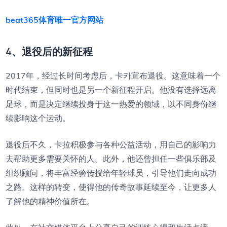
beat365体育唯一官方网站
4、退役后的新征程
2017年，经过长时间考虑后，卡카宣布退役。这意味着一个
时代结束，但同时也是另一个新征程开启。他没有选择远离
足球，而是决定继续投身于这一热爱的领域，以不同身份继
续影响这个运动。
退役后不久，卡拉积极参与各种公益活动，用自己的影响力
去帮助更多需要关怀的人。此外，他还曾担任一些俱乐部及
组织顾问，将丰富经验传授给年轻球员，引导他们走向成功
之路。这样的转变，使得他的传奇故事延续至今，让更多人
了解他的精神价值所在。