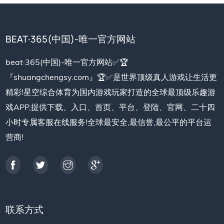
BEAT·365(中国)-唯一官方网站
beat·365(中国)-唯一官方网站✅🏆
『shuangchengsy.com』🏆✅是世界顶级真人游戏让生活更
精彩!星空综合体育为国内游戏玩家打造的全球最顶级乐趣游
戏APP,提供下载、入口、首页、平台、登陆、官网、二十四
小时专属客服在线服务!全球最安全,最信誉,最公平的平台运
营商!
联系方式