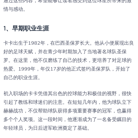
通过这些内容，希望能够让读者感受到这位球星所带来的激
情与感动。
1、早期职业生涯
卡卡出生于1982年，在巴西圣保罗长大。他从小便展现出良
好的足球天赋，并在青少年时期加入了当地著名球队圣保
罗。在这里，他不仅磨练了自己的技术，更培养了对足球的
热爱。1999年，年仅17岁的他正式签约圣保罗队，开始了
自己的职业生涯。
初入职场的卡卡凭借其出色的控球能力和极佳的视野，很快
引起了教练和球迷们的注意。在短短几年内，他为球队立下
赫赫战功，不仅帮助球队获得多项重要赛事的冠军，也赢得
多个个人奖项。这一段时间，他逐渐成为了一名备受瞩目的
年轻球员，为日后进军欧洲奠定了基础。