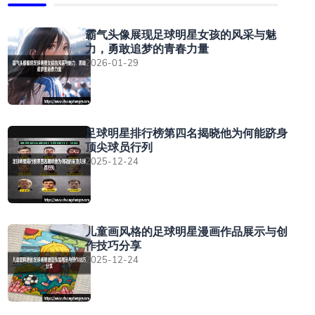
霸气头像展现足球明星女孩的风采与魅
力，勇敢追梦的青春力量
2026-01-29
足球明星排行榜第四名揭晓他为何能跻身
顶尖球员行列
2025-12-24
儿童画风格的足球明星漫画作品展示与创
作技巧分享
2025-12-24