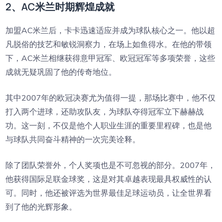
2、AC米兰时期辉煌成就
加盟AC米兰后，卡卡迅速适应并成为球队核心之一。他以超
凡脱俗的技艺和敏锐洞察力，在场上如鱼得水。在他的带领
下，AC米兰相继获得意甲冠军、欧冠冠军等多项荣誉，这些
成就无疑巩固了他的传奇地位。
其中2007年的欧冠决赛尤为值得一提，那场比赛中，他不仅
打入两个进球，还助攻队友，为球队夺得冠军立下赫赫战
功。这一刻，不仅是他个人职业生涯的重要里程碑，也是他
与球队共同奋斗精神的一次完美诠释。
除了团队荣誉外，个人奖项也是不可忽视的部分。2007年，
他获得国际足联金球奖，这是对其卓越表现最具权威性的认
可。同时，他还被评选为世界最佳足球运动员，让全世界看
到了他的光辉形象。