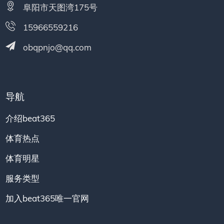
阜阳市天图湾175号
15966559216
obqpnjo@qq.com
导航
介绍beat365
体育热点
体育明星
服务类型
加入beat365唯一官网