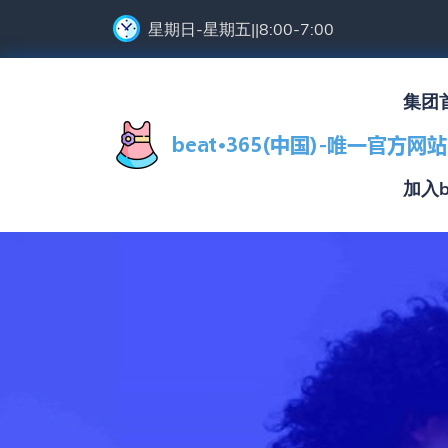
星期日-星期五||8:00-7:00
集团
加入b