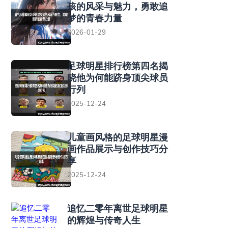
孩的风采与魅力，勇敢追
梦的青春力量
2026-01-29
足球明星排行榜第四名揭
晓他为何能跻身顶尖球员
行列
2025-12-24
儿童画风格的足球明星漫
画作品展示与创作技巧分
享
2025-12-24
追忆二零年离世足球明星
的辉煌与传奇人生