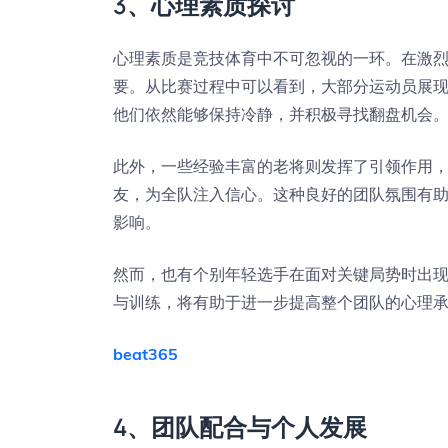
3、心理素质探讨
心理素质是竞技体育中不可忽视的一环。在激
要。从比赛过程中可以看到，大部分运动员展
他们依然能够保持冷静，并积极寻找翻盘机会
此外，一些经验丰富的老将则发挥了引领作用
友，为全队注入信心。这种良好的团队氛围有
影响。
然而，也有个别年轻选手在面对关键局势时出
与训练，将有助于进一步提高整个团队的心理
beat365
4、团队配合与个人发展