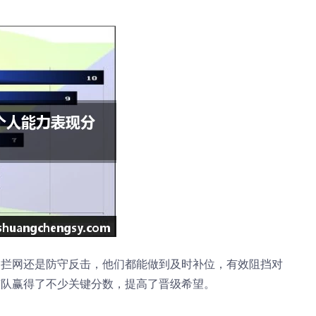
是拦网还是防守反击，他们都能做到及时补位，有效阻挡对
京队赢得了不少关键分数，提高了晋级希望。