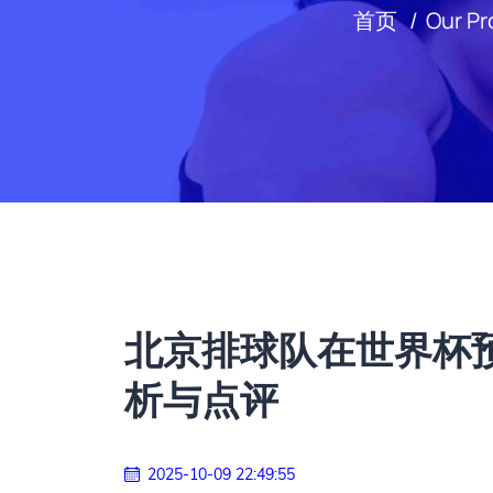
首页
Our Pr
北京排球队在世界杯
析与点评
2025-10-09 22:49:55