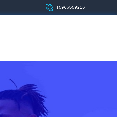
15966559216