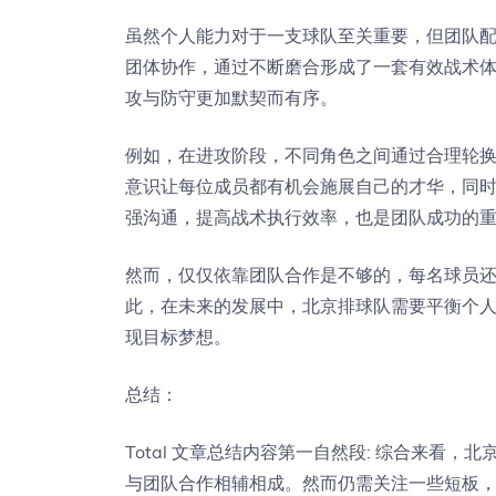
虽然个人能力对于一支球队至关重要，但团队
团体协作，通过不断磨合形成了一套有效战术
攻与防守更加默契而有序。
例如，在进攻阶段，不同角色之间通过合理轮
意识让每位成员都有机会施展自己的才华，同
强沟通，提高战术执行效率，也是团队成功的
然而，仅仅依靠团队合作是不够的，每名球员
此，在未来的发展中，北京排球队需要平衡个
现目标梦想。
总结：
Total 文章总结内容第一自然段: 综合来看
与团队合作相辅相成。然而仍需关注一些短板