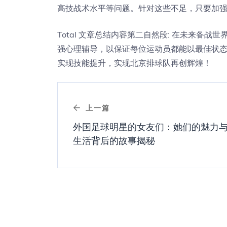
高技战术水平等问题。针对这些不足，只要加
Total 文章总结内容第二自然段: 在未来备
强心理辅导，以保证每位运动员都能以最佳状
实现技能提升，实现北京排球队再创辉煌！
上一篇
外国足球明星的女友们：她们的魅力
生活背后的故事揭秘