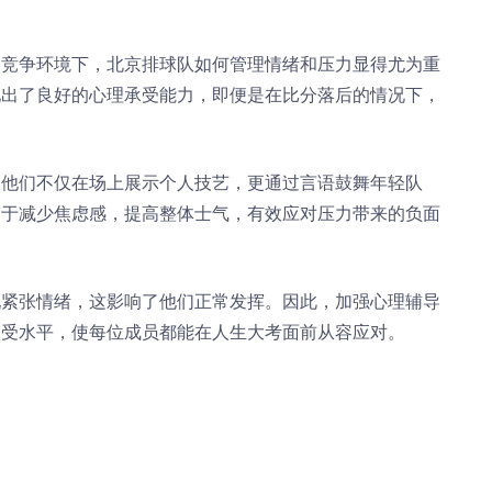
烈竞争环境下，北京排球队如何管理情绪和压力显得尤为重
现出了良好的心理承受能力，即便是在比分落后的情况下，
。
，他们不仅在场上展示个人技艺，更通过言语鼓舞年轻队
助于减少焦虑感，提高整体士气，有效应对压力带来的负面
现紧张情绪，这影响了他们正常发挥。因此，加强心理辅导
承受水平，使每位成员都能在人生大考面前从容应对。