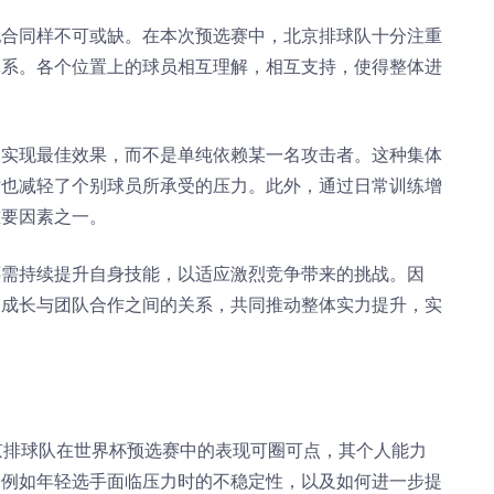
配合同样不可或缺。在本次预选赛中，北京排球队十分注重
体系。各个位置上的球员相互理解，相互支持，使得整体进
换实现最佳效果，而不是单纯依赖某一名攻击者。这种集体
时也减轻了个别球员所承受的压力。此外，通过日常训练增
重要因素之一。
还需持续提升自身技能，以适应激烈竞争带来的挑战。因
人成长与团队合作之间的关系，共同推动整体实力提升，实
，北京排球队在世界杯预选赛中的表现可圈可点，其个人能力
，例如年轻选手面临压力时的不稳定性，以及如何进一步提