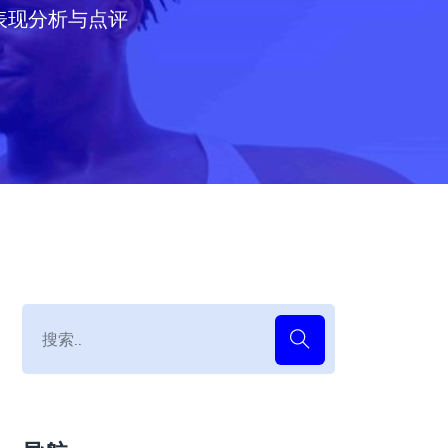
表现分析与点评