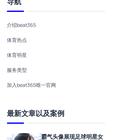
导航
介绍beat365
体育热点
体育明星
服务类型
加入beat365唯一官网
最新文章以及案例
霸气头像展现足球明星女