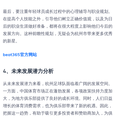
最后，要注重年轻球员成长过程中的心理辅导与职业规划。
在提高个人技能之外，引导他们树立正确价值观，以及为日
后的职业生涯做好准备，都将在很大程度上影响他们今后的
发展方向。这种前瞻性规划，无疑会为杭州市带来更多优秀
的新星。
beat365官方网站
4、未来发展潜力分析
从未来发展潜力来看，杭州足球队面临着广阔的发展空间。
一方面，中国体育市场正在蓬勃发展，各项政策扶持力度加
大，为地方俱乐部提供了良好的成长环境。同时，人们日益
增长的体育消费需求，也为俱乐部带来了新的机遇。因此，
把握这一趋势，有助于吸引更多投资者和赞助商加入，为俱