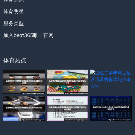
体育明星
服务类型
加入beat365唯一官网
体育热点