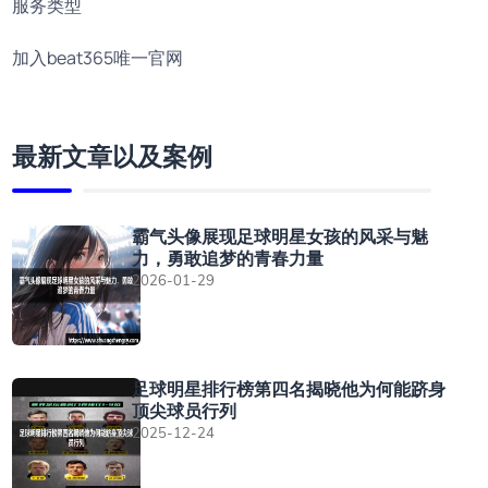
服务类型
加入beat365唯一官网
最新文章以及案例
霸气头像展现足球明星女孩的风采与魅
力，勇敢追梦的青春力量
2026-01-29
足球明星排行榜第四名揭晓他为何能跻身
顶尖球员行列
2025-12-24