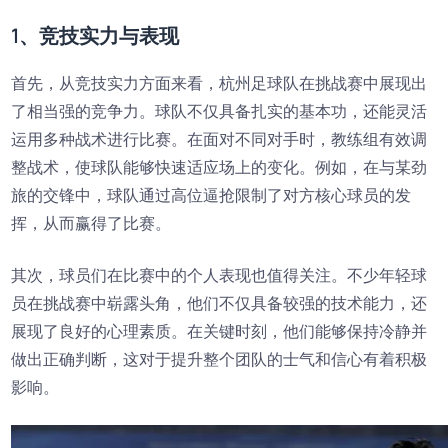
1、竞技实力与表现
首先，从竞技实力方面来看，杭州足球队在挑战赛中展现出
了相当强的竞争力。球队不仅具备扎实的基本功，还能灵活
运用多种战术进行比赛。在面对不同对手时，教练组有效调
整战术，使球队能够快速适应场上的变化。例如，在与某劲
旅的交锋中，球队通过高位逼抢限制了对方核心球员的发
挥，从而赢得了比赛。
其次，球员们在比赛中的个人表现也值得关注。不少年轻球
员在挑战赛中崭露头角，他们不仅具备较强的技术能力，还
展现了良好的心理素质。在关键时刻，他们能够保持冷静并
做出正确判断，这对于提升整个团队的士气和信心有着积极
影响。