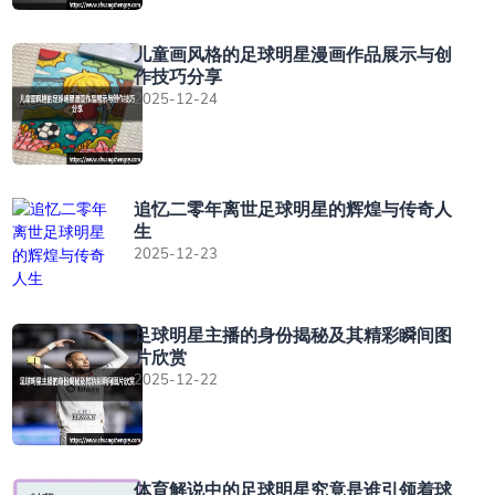
儿童画风格的足球明星漫画作品展示与创
作技巧分享
2025-12-24
追忆二零年离世足球明星的辉煌与传奇人
生
2025-12-23
足球明星主播的身份揭秘及其精彩瞬间图
片欣赏
2025-12-22
体育解说中的足球明星究竟是谁引领着球