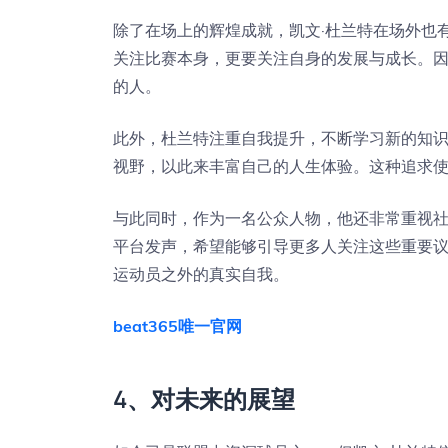
除了在场上的辉煌成就，凯文·杜兰特在场外也
关注比赛本身，更要关注自身的发展与成长。
的人。
此外，杜兰特注重自我提升，不断学习新的知
视野，以此来丰富自己的人生体验。这种追求
与此同时，作为一名公众人物，他还非常重视
平台发声，希望能够引导更多人关注这些重要
运动员之外的真实自我。
beat365唯一官网
4、对未来的展望