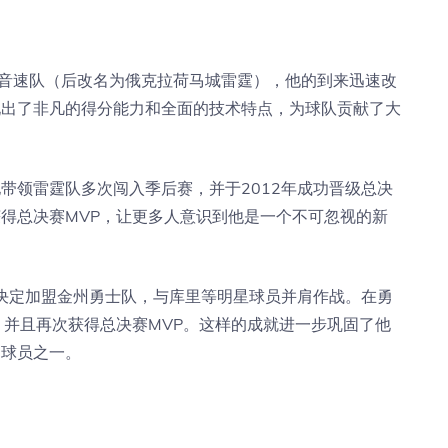
图超音速队（后改名为俄克拉荷马城雷霆），他的到来迅速改
现出了非凡的得分能力和全面的技术特点，为球队贡献了大
带领雷霆队多次闯入季后赛，并于2012年成功晋级总决
得总决赛MVP，让更多人意识到他是一个不可忽视的新
特决定加盟金州勇士队，与库里等明星球员并肩作战。在勇
，并且再次获得总决赛MVP。这样的成就进一步巩固了他
之球员之一。