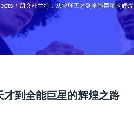
jects
凯文杜兰特：从篮球天才到全能巨星的辉煌
天才到全能巨星的辉煌之路