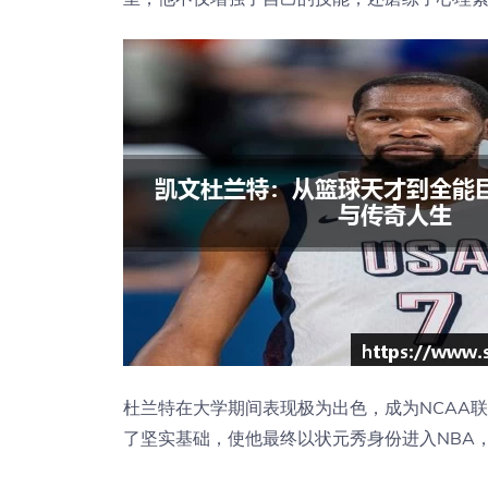
杜兰特在大学期间表现极为出色，成为NCAA
了坚实基础，使他最终以状元秀身份进入NBA