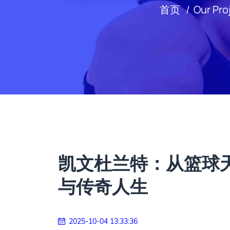
首页
Our Pro
凯文杜兰特：从篮球
与传奇人生
2025-10-04 13:33:36