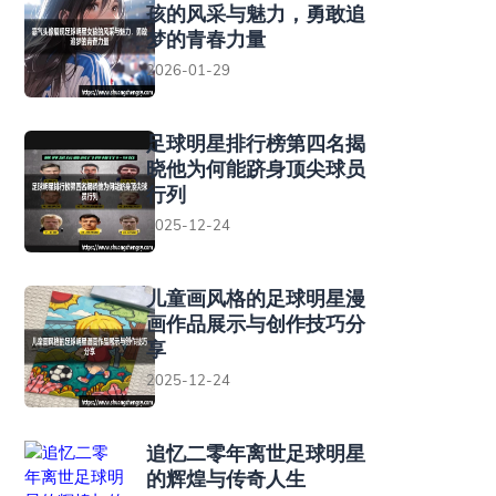
孩的风采与魅力，勇敢追
梦的青春力量
2026-01-29
足球明星排行榜第四名揭
晓他为何能跻身顶尖球员
行列
2025-12-24
儿童画风格的足球明星漫
画作品展示与创作技巧分
享
2025-12-24
追忆二零年离世足球明星
的辉煌与传奇人生