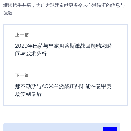
继续携手并肩，为广大球迷奉献更多令人心潮澎湃的信息与
体验！
上一篇
2020年巴萨与皇家贝蒂斯激战回顾精彩瞬
间与战术分析
下一篇
那不勒斯与AC米兰激战正酣谁能在意甲赛
场笑到最后