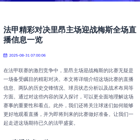
法甲精彩对决里昂主场迎战梅斯全场直
播信息一览
2025-08-31 07:00:06
在法甲联赛的激烈竞争中，里昂主场迎战梅斯的比赛无疑是
一场备受瞩目的精彩对决。本文将详细介绍这场比赛的直播
信息、两队的历史交锋情况、球员状态分析以及战术布局等
方面。通过对这些内容的深入探讨，可以更全面地理解这场
赛事的重要性和看点。此外，我们还将关注球迷们如何能够
更好地观看直播，并为即将到来的比赛做好准备。让我们一
起走进这场期待已久的法甲盛宴。