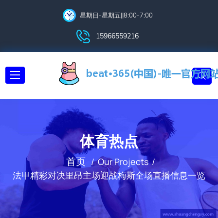
星期日-星期五||8:00-7:00
15966559216
体育热点
首页
Our Projects
法甲精彩对决里昂主场迎战梅斯全场直播信息一览