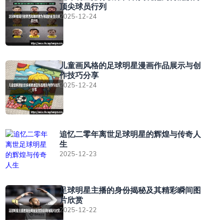
顶尖球员行列
2025-12-24
儿童画风格的足球明星漫画作品展示与创
作技巧分享
2025-12-24
追忆二零年离世足球明星的辉煌与传奇人
生
2025-12-23
足球明星主播的身份揭秘及其精彩瞬间图
片欣赏
2025-12-22