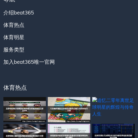
介绍beat365
体育热点
体育明星
服务类型
加入beat365唯一官网
体育热点