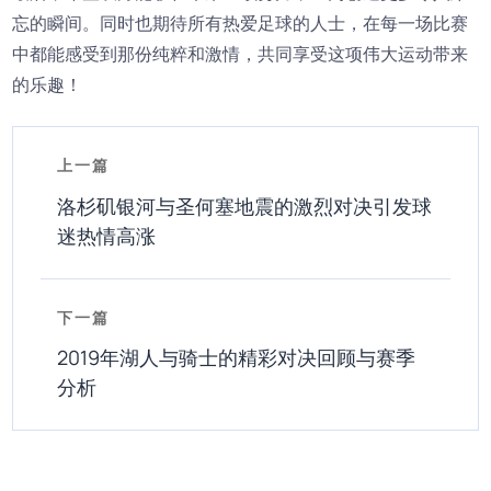
忘的瞬间。同时也期待所有热爱足球的人士，在每一场比赛
中都能感受到那份纯粹和激情，共同享受这项伟大运动带来
的乐趣！
上一篇
洛杉矶银河与圣何塞地震的激烈对决引发球
迷热情高涨
下一篇
2019年湖人与骑士的精彩对决回顾与赛季
分析