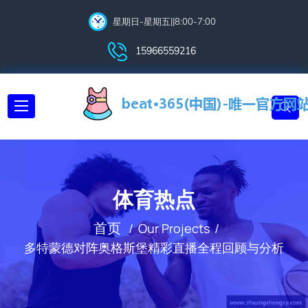
星期日-星期五||8:00-7:00
15966559216
体育热点
首页
Our Projects
多特蒙德对阵奥格斯堡精彩直播全程回顾与分析