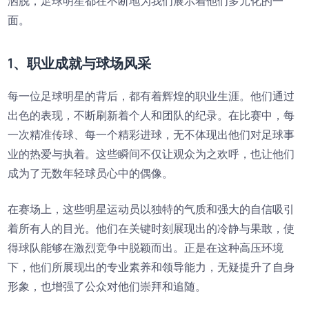
洒脱，足球明星都在不断地为我们展示着他们多元化的一
面。
1、职业成就与球场风采
每一位足球明星的背后，都有着辉煌的职业生涯。他们通过
出色的表现，不断刷新着个人和团队的纪录。在比赛中，每
一次精准传球、每一个精彩进球，无不体现出他们对足球事
业的热爱与执着。这些瞬间不仅让观众为之欢呼，也让他们
成为了无数年轻球员心中的偶像。
在赛场上，这些明星运动员以独特的气质和强大的自信吸引
着所有人的目光。他们在关键时刻展现出的冷静与果敢，使
得球队能够在激烈竞争中脱颖而出。正是在这种高压环境
下，他们所展现出的专业素养和领导能力，无疑提升了自身
形象，也增强了公众对他们崇拜和追随。