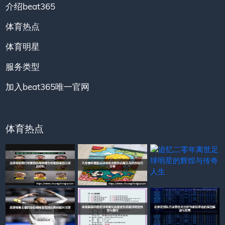
介绍beat365
体育热点
体育明星
服务类型
加入beat365唯一官网
体育热点