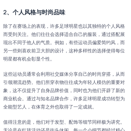
2、个人风格与时尚品味
除了在赛场上的表现，许多足球明星也以其独特的个人风格
而受到关注。他们往往会选择适合自己的服装，通过搭配展
现出不同于他人的气质。例如，有些运动员偏爱简约风，而
另一些则喜欢前卫大胆的设计，这种多样性的选择使得每位
明星都有机会彰显个性。
这些运动员通常会利用社交媒体分享自己的时尚穿搭，从而
引领潮流趋势。他们所穿衣物往往成为年轻人模仿的重要对
象，这不仅提升了自身品牌价值，同时也为他们开辟了新的
商业机会。通过与知名品牌合作，许多足球明星成功转型为
全能型艺人，在体育之外也取得了一定成就。
值得注意的是，他们对于发型、配饰等细节同样极为讲究。
无论是在红毯活动还是街头休闲，每一个小细节都经过精心