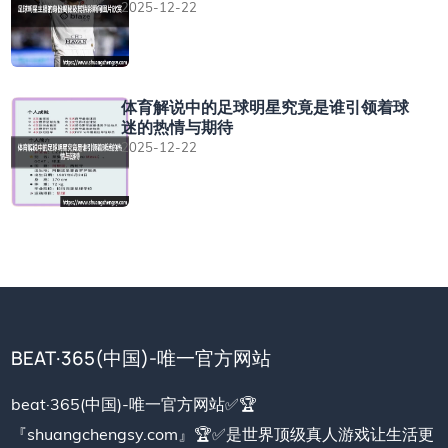
2025-12-22
体育解说中的足球明星究竟是谁引领着球
迷的热情与期待
2025-12-22
BEAT·365(中国)-唯一官方网站
beat·365(中国)-唯一官方网站✅🏆
『shuangchengsy.com』🏆✅是世界顶级真人游戏让生活更