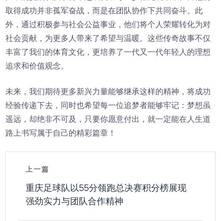
取得成功并非孤军奋战，而是在团队协作下共同奋斗。此
外，通过积极参与社会公益事业，他们将个人荣耀转化为对
社会贡献，为更多人带来了希望与温暖。这些传奇故事不仅
丰富了我们的体育文化，更培养了一代又一代年轻人的理想
追求和价值观念。
未来，我们期待更多新兴力量能够继承这样的精神，将成功
经验传递下去，同时也希望每一位追梦者能够牢记：梦想虽
遥远，却绝非不可及，只要你愿意付出，就一定能在人生道
路上书写属于自己的精彩篇章！
上一篇
重庆足球队以55分领跑总决赛积分榜展现
强劲实力与团队合作精神