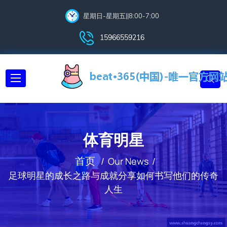
星期日-星期五||8:00-7:00
15966559216
体育明星
首页
Our News
足球明星的成长之路与成就分享如何书写他们的传奇
人生