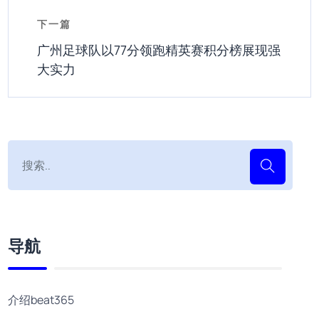
下一篇
广州足球队以77分领跑精英赛积分榜展现强
大实力
导航
介绍beat365