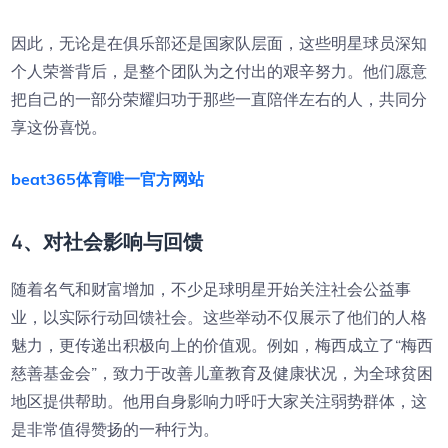
因此，无论是在俱乐部还是国家队层面，这些明星球员深知
个人荣誉背后，是整个团队为之付出的艰辛努力。他们愿意
把自己的一部分荣耀归功于那些一直陪伴左右的人，共同分
享这份喜悦。
beat365体育唯一官方网站
4、对社会影响与回馈
随着名气和财富增加，不少足球明星开始关注社会公益事
业，以实际行动回馈社会。这些举动不仅展示了他们的人格
魅力，更传递出积极向上的价值观。例如，梅西成立了“梅西
慈善基金会”，致力于改善儿童教育及健康状况，为全球贫困
地区提供帮助。他用自身影响力呼吁大家关注弱势群体，这
是非常值得赞扬的一种行为。