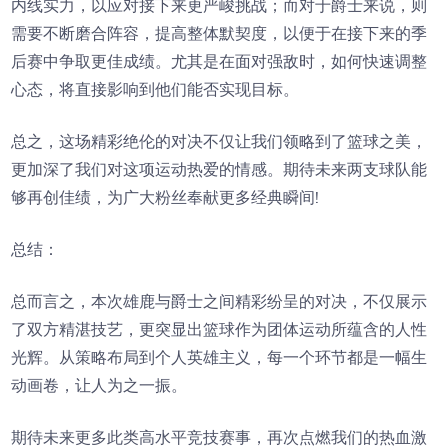
内线实力，以应对接下来更严峻挑战；而对于爵士来说，则
需要不断磨合阵容，提高整体默契度，以便于在接下来的季
后赛中争取更佳成绩。尤其是在面对强敌时，如何快速调整
心态，将直接影响到他们能否实现目标。
总之，这场精彩绝伦的对决不仅让我们领略到了篮球之美，
更加深了我们对这项运动热爱的情感。期待未来两支球队能
够再创佳绩，为广大粉丝奉献更多经典瞬间!
总结：
总而言之，本次雄鹿与爵士之间精彩纷呈的对决，不仅展示
了双方精湛技艺，更突显出篮球作为团体运动所蕴含的人性
光辉。从策略布局到个人英雄主义，每一个环节都是一幅生
动画卷，让人为之一振。
期待未来更多此类高水平竞技赛事，再次点燃我们的热血激