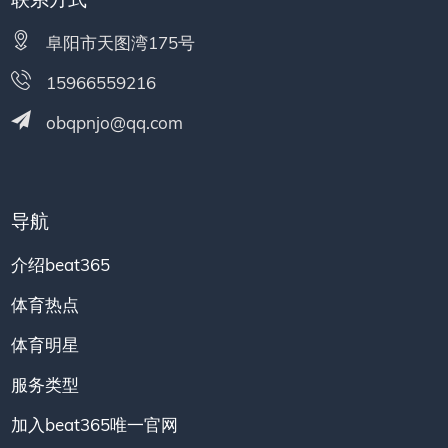
阜阳市天图湾175号
15966559216
obqpnjo@qq.com
导航
介绍beat365
体育热点
体育明星
服务类型
加入beat365唯一官网