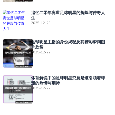
追忆二零年离世足球明星的辉煌与传奇人
生
2025-12-23
足球明星主播的身份揭秘及其精彩瞬间图
片欣赏
2025-12-22
体育解说中的足球明星究竟是谁引领着球
迷的热情与期待
2025-12-22