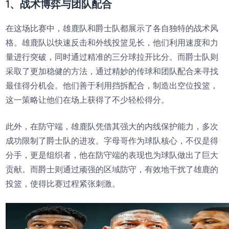
1、战术博弈与团队配合
在这场比赛中，雄鹿队和爵士队都展示了各自独特的战术风
格。雄鹿队以快速反击和外线投篮见长，他们利用速度和力
量进行突破，同时通过精准的三分球拉开比分。而爵士队则
采取了更加稳健的方法，通过精妙的传球和团队配合来寻找
最佳得分机会。他们善于利用挡拆配合，制造出空位投篮，
这一策略让他们在场上获得了不少轻松得分。
此外，在防守端，雄鹿队凭借其强大的内线保护能力，多次
成功限制了爵士队的进攻。字母哥作为球队核心，不仅是得
分手，更是组织者，他在防守端的表现也为球队做出了巨大
贡献。而爵士则通过顽强的区域防守，有效地干扰了雄鹿的
投篮，使得比赛过程紧张刺激。