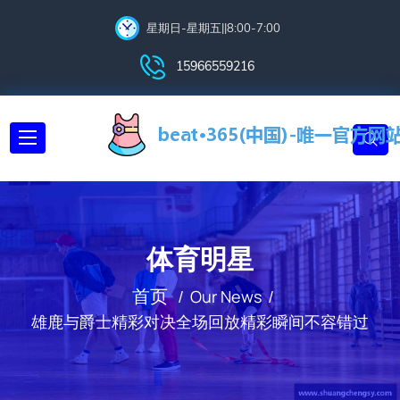
星期日-星期五||8:00-7:00
15966559216
体育明星
首页
Our News
雄鹿与爵士精彩对决全场回放精彩瞬间不容错过