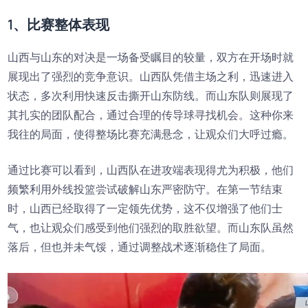
1、比赛整体表现
山西与山东的对决是一场备受瞩目的较量，双方在开场时就
展现出了强烈的竞争意识。山西队凭借主场之利，迅速进入
状态，多次利用快速反击撕开山东防线。而山东队则展现了
其扎实的团队配合，通过合理的传导球寻找机会。这种你来
我往的局面，使得整场比赛充满悬念，让观众们大呼过瘾。
通过比赛可以看到，山西队在进攻端表现得尤为积极，他们
频繁利用外线投篮尝试破解山东严密防守。在第一节结束
时，山西已经取得了一定领先优势，这不仅增强了他们士
气，也让观众们感受到他们强烈的取胜欲望。而山东队虽然
落后，但也并未气馁，通过调整战术逐渐稳住了局面。