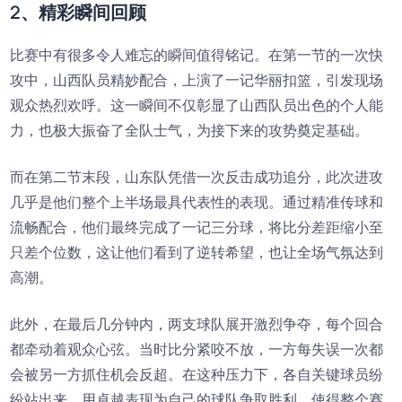
2、精彩瞬间回顾
比赛中有很多令人难忘的瞬间值得铭记。在第一节的一次快
攻中，山西队员精妙配合，上演了一记华丽扣篮，引发现场
观众热烈欢呼。这一瞬间不仅彰显了山西队员出色的个人能
力，也极大振奋了全队士气，为接下来的攻势奠定基础。
而在第二节末段，山东队凭借一次反击成功追分，此次进攻
几乎是他们整个上半场最具代表性的表现。通过精准传球和
流畅配合，他们最终完成了一记三分球，将比分差距缩小至
只差个位数，这让他们看到了逆转希望，也让全场气氛达到
高潮。
此外，在最后几分钟内，两支球队展开激烈争夺，每个回合
都牵动着观众心弦。当时比分紧咬不放，一方每失误一次都
会被另一方抓住机会反超。在这种压力下，各自关键球员纷
纷站出来，用卓越表现为自己的球队争取胜利，使得整个赛