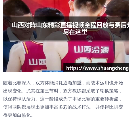
随着比赛深入，双方体能消耗逐渐加重，而战术运用也开始
出现变化。尤其在第三节时，双方教练都采取了轮换策略，
以保持球队活力。这一阶段成为了本场比赛的重要转折点，
使得两队都展现出更加丰富多彩的战术打法，并使得比拼变
得更加白热化。