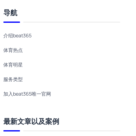
导航
介绍beat365
体育热点
体育明星
服务类型
加入beat365唯一官网
最新文章以及案例