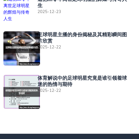
生
2025-12-23
足球明星主播的身份揭秘及其精彩瞬间图
片欣赏
2025-12-22
体育解说中的足球明星究竟是谁引领着球
迷的热情与期待
2025-12-22