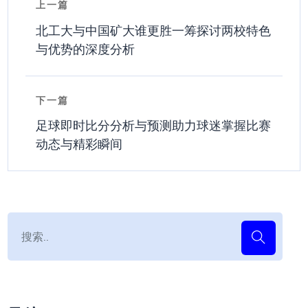
上一篇
北工大与中国矿大谁更胜一筹探讨两校特色
与优势的深度分析
下一篇
足球即时比分分析与预测助力球迷掌握比赛
动态与精彩瞬间