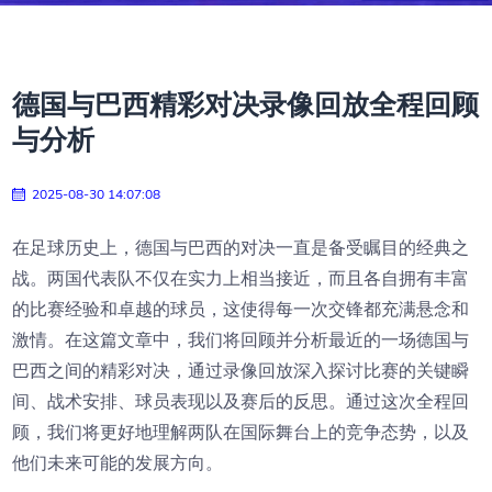
德国与巴西精彩对决录像回放全程回顾
与分析
2025-08-30 14:07:08
在足球历史上，德国与巴西的对决一直是备受瞩目的经典之
战。两国代表队不仅在实力上相当接近，而且各自拥有丰富
的比赛经验和卓越的球员，这使得每一次交锋都充满悬念和
激情。在这篇文章中，我们将回顾并分析最近的一场德国与
巴西之间的精彩对决，通过录像回放深入探讨比赛的关键瞬
间、战术安排、球员表现以及赛后的反思。通过这次全程回
顾，我们将更好地理解两队在国际舞台上的竞争态势，以及
他们未来可能的发展方向。