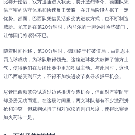
比赛开始后，双方迅速进入状态，展开激烈争夺。德国队凭
借严密的防守体系和快速反击策略，在开局阶段占据了一定
优势。然而，巴西队凭借灵活多变的进攻方式，也不断制造
威胁。尤其是在第20分钟时，内马尔的一脚远射险些破门，
让德国门将紧张不已。
随着时间推移，第30分钟时，德国终于打破僵局，由凯恩主
罚点球成功，为球队取得领先。这粒进球极大鼓舞了德方士
气，使得他们在后续比赛中更加积极主动。与此同时，这也
让巴西感受到压力，不得不加快进攻节奏寻求扳平机会。
尽管巴西频繁尝试通过边路推进创造机会，但面对严密防守
却屡屡无功而返。在这段时间里，两支球队都有不少激烈拼
抢和冲突，但裁判保持了相对宽松的判罚尺度，使得比赛更
加火药味十足。