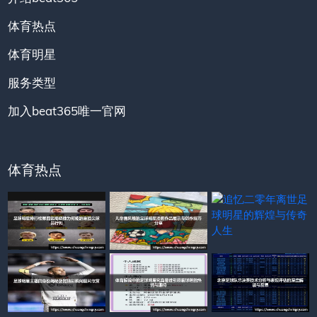
体育热点
体育明星
服务类型
加入beat365唯一官网
体育热点