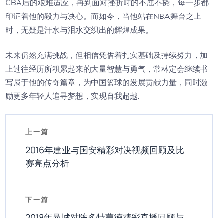
CBA后的艰难适应，再到面对挫折时的不屈不挠，每一步都
印证着他的毅力与决心。而如今，当他站在NBA舞台之上
时，无疑是汗水与泪水交织出的辉煌成果。
未来仍然充满挑战，但相信凭借着扎实基础及持续努力，加
上过往经历所积累起来的大量智慧与勇气，常林定会继续书
写属于他的传奇篇章，为中国篮球的发展贡献力量，同时激
励更多年轻人追寻梦想，实现自我超越.
上一篇
2016年建业与国安精彩对决视频回顾及比
赛亮点分析
下一篇
2018年曼城对阵多特蒙德精彩直播回顾与