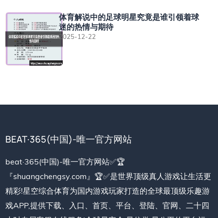
体育解说中的足球明星究竟是谁引领着球
迷的热情与期待
2025-12-22
BEAT·365(中国)-唯一官方网站
beat·365(中国)-唯一官方网站✅🏆
『shuangchengsy.com』🏆✅是世界顶级真人游戏让生活更
精彩!星空综合体育为国内游戏玩家打造的全球最顶级乐趣游
戏APP,提供下载、入口、首页、平台、登陆、官网、二十四