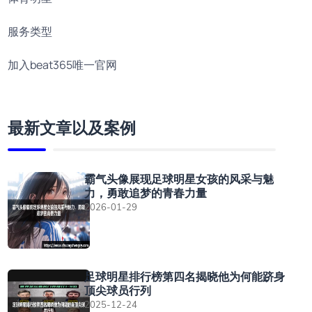
服务类型
加入beat365唯一官网
最新文章以及案例
霸气头像展现足球明星女孩的风采与魅
力，勇敢追梦的青春力量
2026-01-29
足球明星排行榜第四名揭晓他为何能跻身
顶尖球员行列
2025-12-24